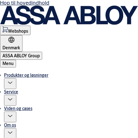
Hop til hovedindhold
Webshops
Denmark
ASSA ABLOY Group
Menu
Produkter og løsninger
Service
Viden og cases
Om os