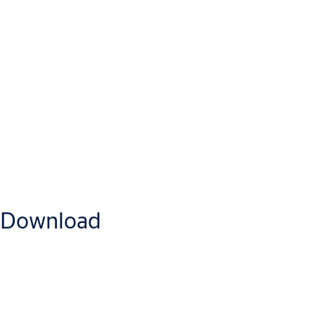
Security Entrance Control
SEC Overview brochure
Download
Introducerer en ny æra af pålidelige adgangskontrolsystemer og
-tjenester
Download
BIM-objekter