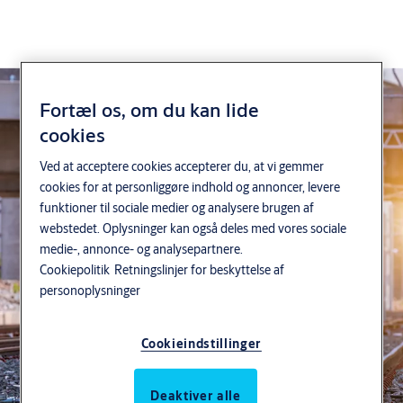
Fortæl os, om du kan lide
cookies
Adgangsløsninger til
Ved at acceptere cookies accepterer du, at vi gemmer
cookies for at personliggøre indhold og annoncer, levere
funktioner til sociale medier og analysere brugen af
transportsektoren
webstedet. Oplysninger kan også deles med vores sociale
medie-, annonce- og analysepartnere.
Cookiepolitik
Retningslinjer for beskyttelse af
Uden sikre transport midler går Danmark i stå.
personoplysninger
Med adgangsløsninger fra ASSA ABLOY øger I
sikkerheden på jeres anlæg i transportsektoren.
Cookieindstillinger
Vores løsninger hjælper jer med at sikre driften,
Deaktiver alle
opfylde myndighedskrav og gøre arbejdet