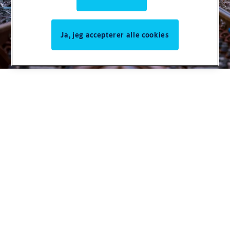
lettere for jeres medarbejdere. Vi er certificeret i
henhold til ISO/IEC 27001.
Ja, jeg accepterer alle cookies