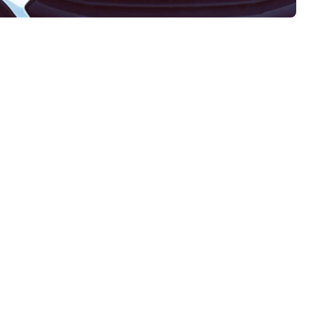
hver anden uge. Husstanden indeholder dog også min franske
lig service eftesyn, eller en reparation. Det skaber en masse