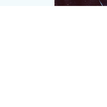
 for København. Jeg er far til Philip på 16 år som bor hos mig 
med en kunde. Det kan enten være en aftale om udførelse af det år
lus.
t – og hvordan?