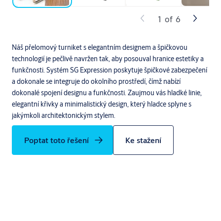
1
of
6
Náš přelomový turniket s elegantním designem a špičkovou
technologií je pečlivě navržen tak, aby posouval hranice estetiky a
funkčnosti. Systém SG Expression poskytuje špičkové zabezpečení
a dokonale se integruje do okolního prostředí, čímž nabízí
dokonalé spojení designu a funkčnosti. Zaujmou vás hladké linie,
elegantní křivky a minimalistický design, který hladce splyne s
jakýmkoli architektonickým stylem.
Poptat toto řešení
Ke stažení
Klíčové vlastnosti turniketu SG Expression