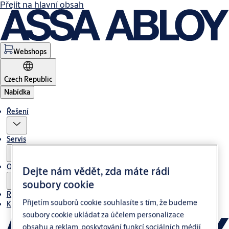
Přejít na hlavní obsah
Webshops
Czech Republic
Nabídka
Řešení
Servis
O nás
Dejte nám vědět, zda máte rádi
soubory cookie
Reference
Přijetím souborů cookie souhlasíte s tím, že budeme
Kontakt
soubory cookie ukládat za účelem personalizace
obsahu a reklam, poskytování funkcí sociálních médií