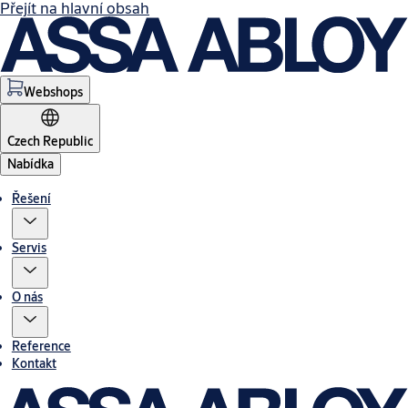
Přejít na hlavní obsah
Webshops
Czech Republic
Nabídka
Řešení
Servis
O nás
Reference
Kontakt