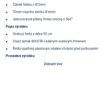
Článek řetězu o Ø 5mm
Třmen visacího zámku Ø 6mm
Jednostranně jištěný třmen otočný o 360°
Popis výrobku:
Ocelový řetěz o délce 90 cm
Visací zámek 80H/38 s kaleným ocelovým třmenem
Řetěz opatřený plastovým obalem chránící před poškozením
Provedení výrobku:
standardní povrchová úprava:
Zobrazit více
Ocelový řetěz – pozinkované články + plastové pouzdro
Litinové těleso visacího zámku - povrchová úprava šedá barva
Klíče:
Standardně dodávány 2 klíče
Polotovar klíče
FAB 4191