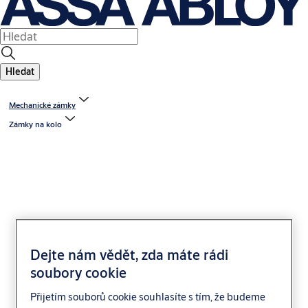
Hledat
Mechanické zámky
Zámky na kolo
Visací zámek s řetězem
Dejte nám vědět, zda máte rádi
FAB 7316
soubory cookie
Přijetím souborů cookie souhlasíte s tím, že budeme