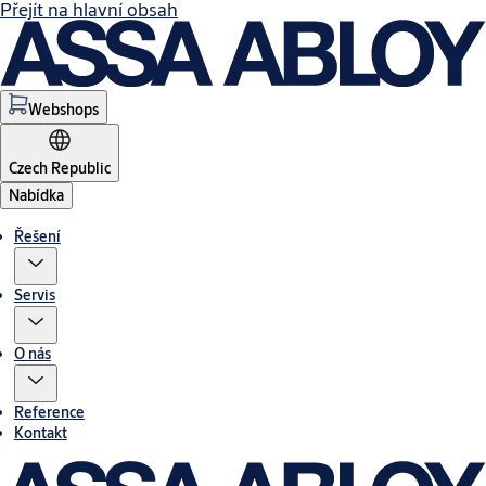
Přejít na hlavní obsah
Webshops
Czech Republic
Nabídka
Řešení
Servis
O nás
Reference
Kontakt