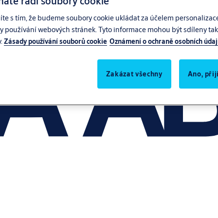
máte rádi soubory cookie
síte s tím, že budeme soubory cookie ukládat za účelem personalizac
zy používání webových stránek. Tyto informace mohou být sdíleny také
y.
Zásady používání souborů cookie
Oznámení o ochraně osobních úda
Zakázat všechny
Ano, při