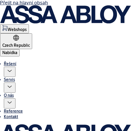
Přejít na hlavní obsah
Webshops
Czech Republic
Nabídka
Řešení
Servis
O nás
Reference
Kontakt