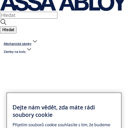
Hledat
Mechanické zámky
Zámky na kolo
Lankový zámek FAB
Dejte nám vědět, zda máte rádi
7313
soubory cookie
Přijetím souborů cookie souhlasíte s tím, že budeme