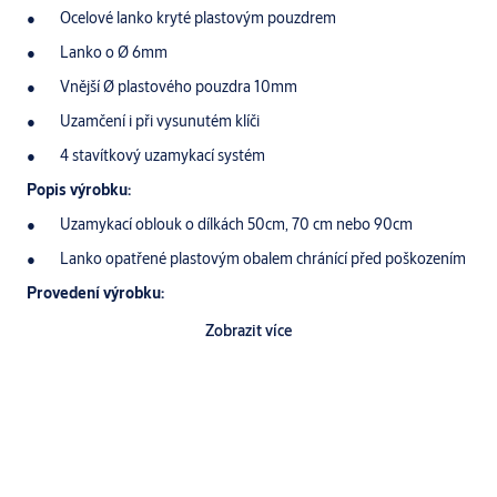
Ocelové lanko kryté plastovým pouzdrem
Lanko o Ø 6mm
Vnější Ø plastového pouzdra 10mm
Uzamčení i při vysunutém klíči
4 stavítkový uzamykací systém
Popis výrobku:
Uzamykací oblouk o dílkách 50cm, 70 cm nebo 90cm
Lanko opatřené plastovým obalem chránící před poškozením
Provedení výrobku:
standardní povrchová úprava:
Zobrazit více
Mosazné těleso - mosaz (označení (M) nebo nikl (označení
MN)
Lanko kryté plastovým překrytem
Klíče:
Standardně dodávány 2 klíče