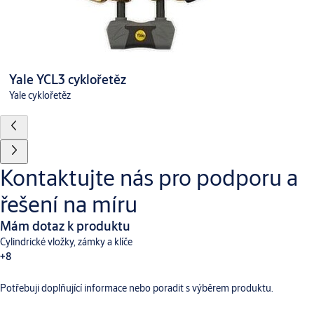
Yale YCL3 cyklořetěz
Yale cyklořetěz
Kontaktujte nás pro podporu a
řešení na míru
Mám dotaz k produktu
Cylindrické vložky, zámky a klíče
+8
Potřebuji doplňující informace nebo poradit s výběrem produktu.
Dveřní vybavení
Aperio
Digitální a přístupové systémy
CLIQ
Hotelové systémy TESA
Incedo
SMARTair
Traka