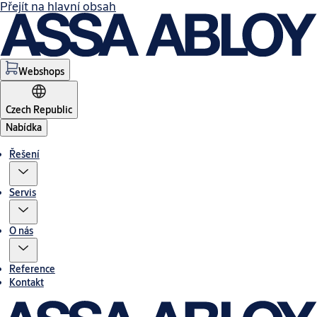
Přejít na hlavní obsah
Webshops
Czech Republic
Nabídka
Řešení
Servis
O nás
Reference
Kontakt