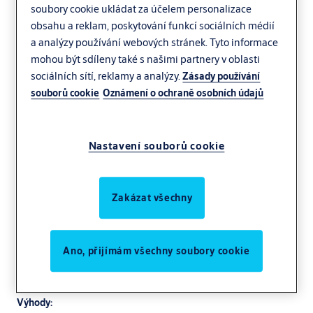
soubory cookie ukládat za účelem personalizace
obsahu a reklam, poskytování funkcí sociálních médií
a analýzy používání webových stránek. Tyto informace
mohou být sdíleny také s našimi partnery v oblasti
sociálních sítí, reklamy a analýzy.
Zásady používání
souborů cookie
Oznámení o ochraně osobních údajů
Nastavení souborů cookie
Zakázat všechny
Pro uzamčení jednostopých vozidel nebo jízdních kol
Ano, přijímám všechny soubory cookie
Základní úroveň zabezpečení
Vhodné pro vnější i vnitřní použití
Výhody: