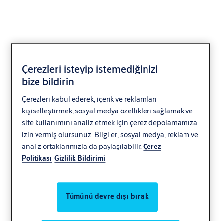
Çerezleri isteyip istemediğinizi
Kağıtsız çalışma
bize bildirin
Çerezleri kabul ederek, içerik ve reklamları
yenilendi
kişiselleştirmek, sosyal medya özellikleri sağlamak ve
site kullanımını analiz etmek için çerez depolamamıza
izin vermiş olursunuz. Bilgiler; sosyal medya, reklam ve
Kurulumdan son kontrole kadar tedarik
analiz ortaklarımızla da paylaşılabilir.
Çerez
edildiği şekliyle bilgileri alın ve
Politikası
Gizlilik Bildirimi
izleyin. Openings Studio kapı, çerçeve ve
donanım nesnelerini oluşturmak ve
görselleştirmek için Building Information
Tümünü devre dışı bırak
Modeling (BIM - Bina Bilgi Modellemesi)