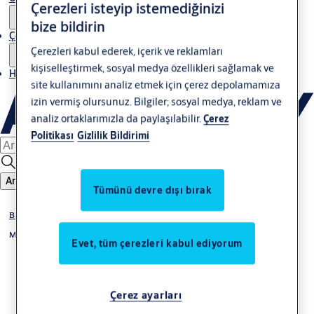
Çerezleri isteyip istemediğinizi
bize bildirin
Çözümler
Çerezleri kabul ederek, içerik ve reklamları
kişiselleştirmek, sosyal medya özellikleri sağlamak ve
Haberler
site kullanımını analiz etmek için çerez depolamamıza
izin vermiş olursunuz. Bilgiler; sosyal medya, reklam ve
analiz ortaklarımızla da paylaşılabilir.
Çerez
Politikası
Gizlilik Bildirimi
Ara
Tümünü devre dışı bırak
BIM ve Teknik Özellikler
Mimarlar
Evet, tüm çerezleri kabul ediyorum
Çerez ayarları