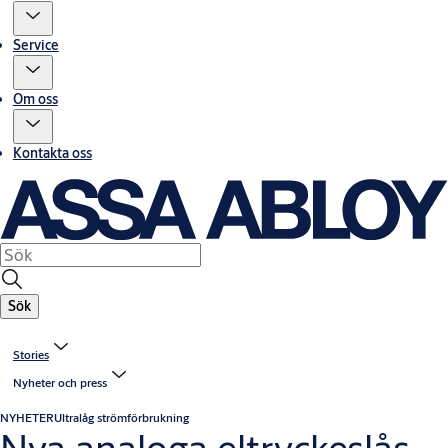
Service
Om oss
Kontakta oss
Sök
Stories
Nyheter och press
NYHETER
Ultralåg strömförbrukning
Nya analoga eltryckeslås