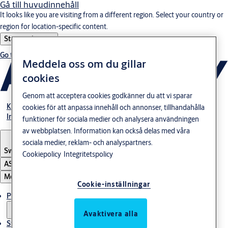
Gå till huvudinnehåll
It looks like you are visiting from a different region. Select your country or
region for location-specific content.
Stay on this site
Go to Ireland
Meddela oss om du gillar
cookies
Genom att acceptera cookies godkänner du att vi sparar
Karriär
cookies för att anpassa innehåll och annonser, tillhandahålla
Investerare
funktioner för sociala medier och analysera användningen
av webbplatsen. Information kan också delas med våra
sociala medier, reklam- och analyspartners.
Sweden
·
Svenska
Cookiepolicy
Integritetspolicy
ASSA ABLOY Group
Meny
Cookie-inställningar
Produkter och lösningar
Avaktivera alla
Stories