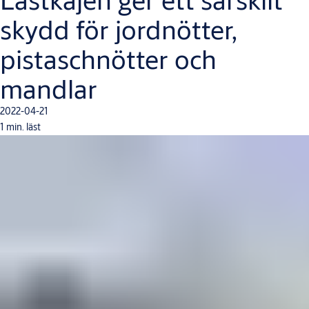
skydd för jordnötter,
pistaschnötter och
mandlar
2022-04-21
1 min. läst