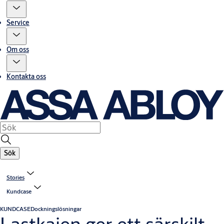
Service
Om oss
Kontakta oss
Sök
Stories
Kundcase
KUNDCASE
Dockningslösningar
Lastkajen ger ett särskilt