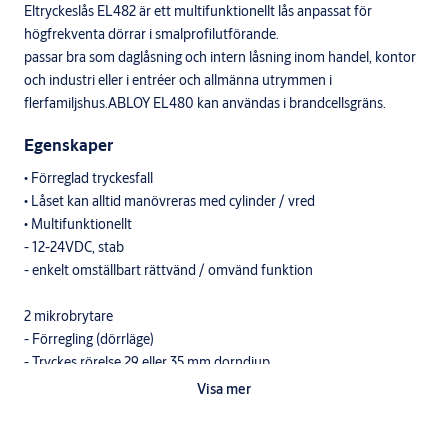
Eltryckeslås EL482 är ett multifunktionellt lås anpassat för
högfrekventa dörrar i smalprofilutförande.
passar bra som daglåsning och intern låsning inom handel, kontor
och industri eller i entréer och allmänna utrymmen i
flerfamiljshus.ABLOY EL480 kan användas i brandcellsgräns.
Egenskaper
• Förreglad tryckesfall
• Låset kan alltid manövreras med cylinder / vred
• Multifunktionellt
- 12-24VDC, stab
- enkelt omställbart rättvänd / omvänd funktion
2 mikrobrytare
- Förregling (dörrläge)
- Tryckes rörelse 29 eller 35 mm dorndjup
• Alla kablar försedda med kontakter för enkel installation med
Visa mer
anslutningskabel EA220
• Fullständigt anpassat till ASSA ABLOY urtagsstandard