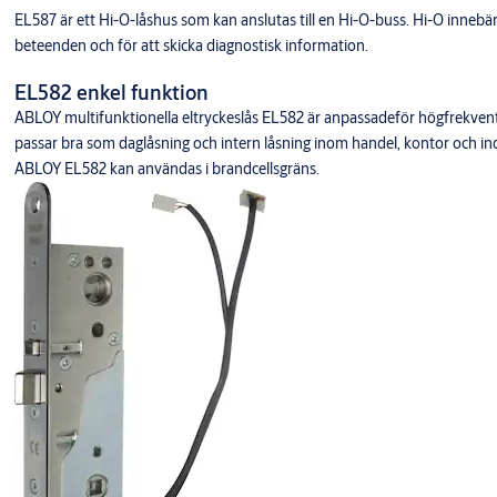
EL587 är ett Hi-O-låshus som kan anslutas till en Hi-O-buss. Hi-O inneb
beteenden och för att skicka diagnostisk information.
EL582 enkel funktion
ABLOY multifunktionella eltryckeslås EL582 är anpassadeför högfrekve
passar bra som daglåsning och intern låsning inom handel, kontor och indu
ABLOY EL582 kan användas i brandcellsgräns.