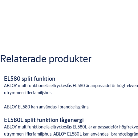
• 22 mm stolpe
Monteringsanvisning_Eltryckeslas_EL480_EL482_PE480
* ingår i satsförpackning EL480
**ingår i satsförpackning EL480 Lås
Electric Locks Scandi EN179 DoP
Varianter
Relaterade produkter
Produkt
Produkt-ID
Attribut
LÅSSATS EL480,29MM
359214107011
Ytbehandling: 011
LÅSSATS EL480,35MM
359215107011
Ytbehandling: 011
EL580 split funktion
ABLOY multifunktionella eltryckeslås EL580 är anpassadeför högfrekvent
utrymmen i flerfamiljshus.
ABLOY EL580 kan användas i brandcellsgräns.
EL580L split funktion lågenergi
ABLOY multifunktionella eltryckeslås EL580L är anpassadeför högfrekven
utrymmen i flerfamiljshus. ABLOY EL580L kan användas i brandcellsgrän