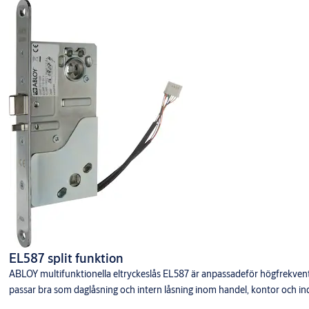
EL587 split funktion
ABLOY multifunktionella eltryckeslås EL587 är anpassadeför högfrekve
passar bra som daglåsning och intern låsning inom handel, kontor och ind