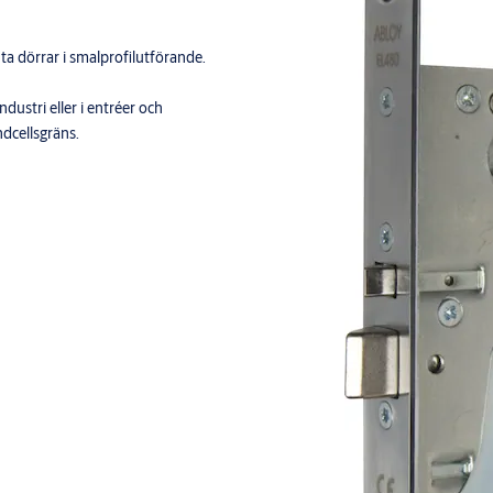
ta dörrar i smalprofilutförande.
dustri eller i entréer och
dcellsgräns.
ngskabel EA220 Fullständigt