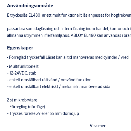
Användningsområde
Eltryckeslås EL480 är ett multifunktionellt lås anpassat för högfrekven
passar bra som daglåsning och intern låsning inom handel, kontor och in
allmänna utrymmen i flerfamiljshus. ABLOY EL480 kan användas i bran
Egenskaper
• Förreglad tryckesfall Låset kan alltid manövreras med cylinder / vred
• Multifunktionellt
- 12-24VDC, stab
- enkelt omställbart rättvänd / omvänd funktion
- enkelt omställbart elektriskt / mekaniskt manövrerad sida
2 st mikrobrytare
- Förregling (dörrläge)
- Tryckes rörelse 29 eller 35 mm dorndjup
Visa mer
Alla kablar försedda med kontakter för enkel installation med anslutni