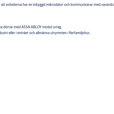
är att enheterna har en inbyggd mikrodator och kommunicerar med varandra f
nta dörrar med ASSA ABLOY modul urtag.
stri eller i entréer och allmänna utrymmen i flerfamiljshus.