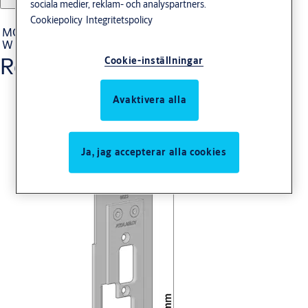
sociala medier, reklam- och analyspartners.
Produkt
Produkt-ID
Attribut
Cookiepolicy
Integritetspolicy
MONTERINGSSTOLPE 965-
Ytbehandling:
965W100031
W
031
Relaterade produkter
Cookie-inställningar
Avaktivera alla
Ja, jag accepterar alla cookies