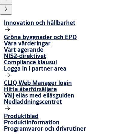
Innovation och hållbarhet
Gröna byggnader och EPD
Våra värderingar
Vårt agerande
NIS2-direktivet
Compliance klausul
Logga in i partner area
CLIQ Web Manager login
Hitta återförsäljare
Välj ellås med ellåsguiden
Nedladdningscentret
Produktblad
Produktinformation
Programvaror och drivrutiner