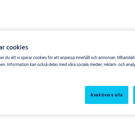
ar cookies
du att vi sparar cookies för att anpassa innehåll och annonser, tillhandahå
n. Information kan också delas med våra sociala medier, reklam- och anal
Avaktivera alla
utblecksguide för att hitta rätt