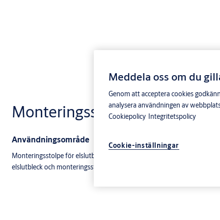
Meddela oss om du gill
Genom att acceptera cookies godkänner 
analysera användningen av webbplatse
Monteringsstolpe 9028
Cookiepolicy
Integritetspolicy
Användningsområde
Cookie-inställningar
Monteringsstolpe för elslutbleck i 900-serien exkl 992M. Använd vår elsl
elslutbleck och monteringsstolpe till din dörrmiljö.