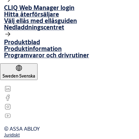
CLIQ Web Manager login
Hitta återförsäljare
Välj ellås med ellåsguiden
Nedladdningscentret
Produktblad
Produktinformation
Programvaror och drivrutiner
Sweden
·
Svenska
© ASSA ABLOY
Juridiskt