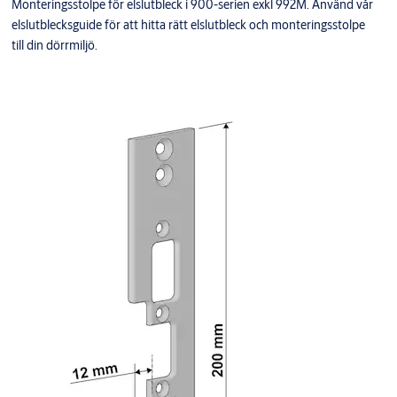
Monteringsstolpe för elslutbleck i 900-serien exkl 992M. Använd vår
elslutblecksguide för att hitta rätt elslutbleck och monteringsstolpe
till din dörrmiljö.