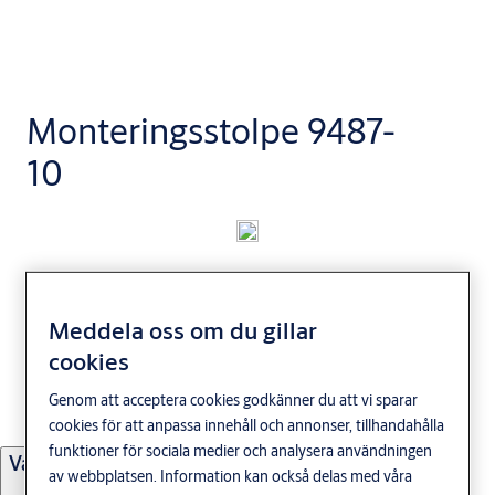
Monteringsstolpe 9487-
10
Användningsområde
Monteringsstolpe för elslutbleck i 900-serien exkl 992M. Använd
Meddela oss om du gillar
vår elslutblecksguide för att hitta rätt elslutbleck och
cookies
monteringsstolpe till din dörrmiljö.
Genom att acceptera cookies godkänner du att vi sparar
cookies för att anpassa innehåll och annonser, tillhandahålla
funktioner för sociala medier och analysera användningen
Varianter
av webbplatsen. Information kan också delas med våra