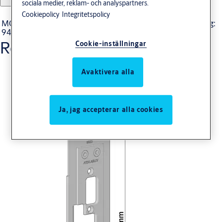
sociala medier, reklam- och analyspartners.
Produkt
Produkt-ID
Attribut
Cookiepolicy
Integritetspolicy
MONTERINGSSTOLPE
Ytbehandling:
94871000031
9487-10
031
Relaterade produkter
Cookie-inställningar
Avaktivera alla
Ja, jag accepterar alla cookies