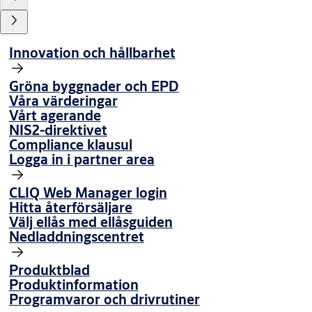
Innovation och hållbarhet
Gröna byggnader och EPD
Våra värderingar
Vårt agerande
NIS2-direktivet
Compliance klausul
Logga in i partner area
CLIQ Web Manager login
Hitta återförsäljare
Välj ellås med ellåsguiden
Nedladdningscentret
Produktblad
Produktinformation
Programvaror och drivrutiner