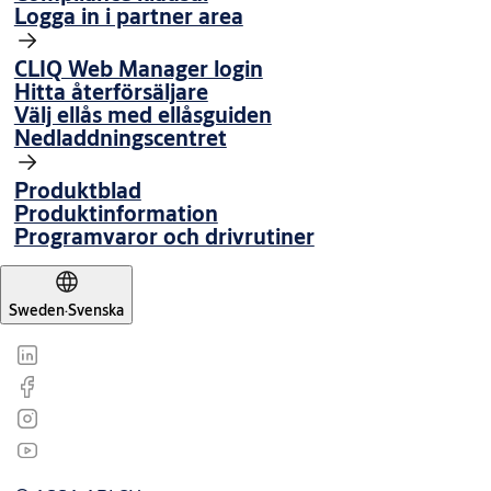
Logga in i partner area
CLIQ Web Manager login
Hitta återförsäljare
Välj ellås med ellåsguiden
Nedladdningscentret
Produktblad
Produktinformation
Programvaror och drivrutiner
Sweden
·
Svenska