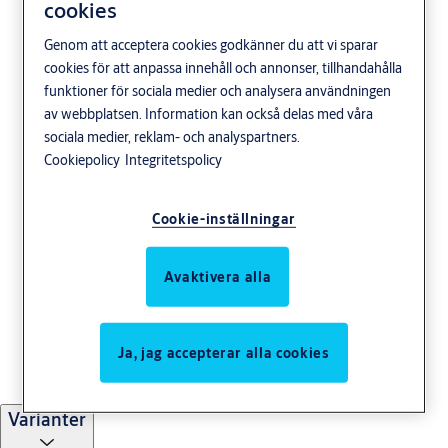
cookies
Genom att acceptera cookies godkänner du att vi sparar
cookies för att anpassa innehåll och annonser, tillhandahålla
funktioner för sociala medier och analysera användningen
Monteringsstolpe 931-
av webbplatsen. Information kan också delas med våra
sociala medier, reklam- och analyspartners.
26-ER
Cookiepolicy
Integritetspolicy
Cookie-inställningar
Användningsområde
Avaktivera alla
Monteringsstolpe för elslutbleck i 900-serien exkl 992M. Använd
vår elslutblecksguide för att hitta rätt elslutbleck och
monteringsstolpe till din dörrmiljö.
Ja, jag accepterar alla cookies
Varianter