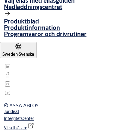
Välj ellås med ellåsguiden
Nedladdningscentret
Produktblad
Produktinformation
Programvaror och drivrutiner
Sweden
·
Svenska
© ASSA ABLOY
Juridiskt
Integritetscenter
Visselblåsare