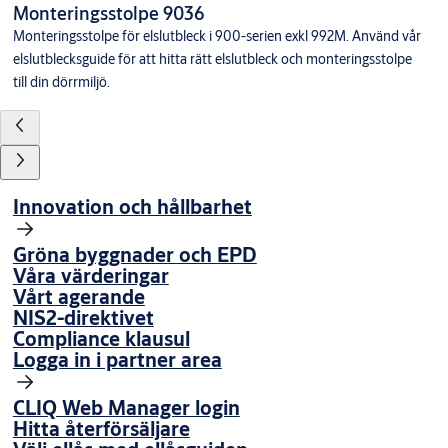
Monteringsstolpe 9036
Monteringsstolpe för elslutbleck i 900-serien exkl 992M. Använd vår
elslutblecksguide för att hitta rätt elslutbleck och monteringsstolpe
till din dörrmiljö.
Innovation och hållbarhet
Gröna byggnader och EPD
Våra värderingar
Vårt agerande
NIS2-direktivet
Compliance klausul
Logga in i partner area
CLIQ Web Manager login
Hitta återförsäljare