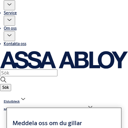
Service
Om oss
Kontakta oss
Sök
Elslutbleck
Monteringsstolpar till elslutbleck i 900-serien exkl 992M
Meddela oss om du gillar