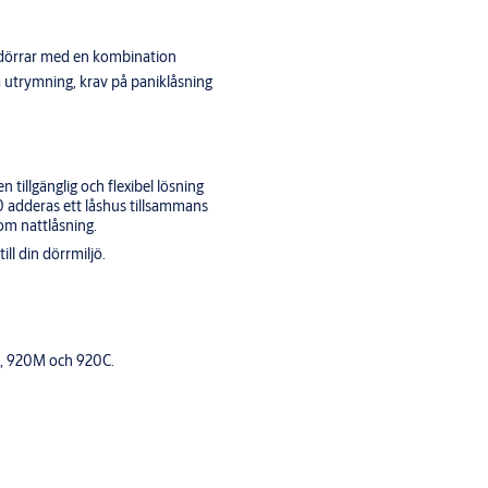
dörrar med en kombination
å utrymning, krav på paniklåsning
tillgänglig och flexibel lösning
 adderas ett låshus tillsammans
m nattlåsning.
ill din dörrmiljö.
0, 920M och 920C.