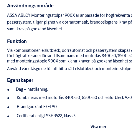
Användningsområde
ASSA ABLOY Monteringsstolpar 900X är anpassade för högfrekventa 
passersystem, tillgänglighet via dörrautomatik, brandcellsgräns, krav p
samt krav på godkänd låsenhet.
Funktion
Via kombinationen elslutbleck, dörrautomat och passersystem skapas en 
för högtrafikerade dörrar. Tillsammans med motorlås 840C50/850C-50
med monteringsstople 900X som klarar kraven på godkänd låsenhet so
Använd vår ellåsguide för att hitta rätt elslutbleck och monterinsstolpe t
Egenskaper
Dag – nattlåsning.
Kombineras med motorlås 840C-50, 850C-50 och elslutbleck 92
Brandgodkänt E/EI 90.
Certifierat enligt SSF 3522, klass 3.
Monteringsstolpe för elslutbleck 920, 920M och 920C.
Visa mer