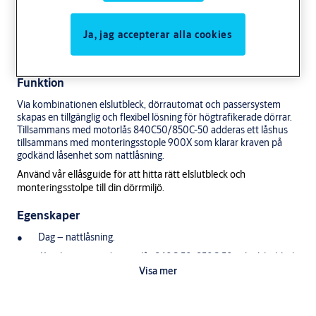
ASSA ABLOY Monteringsstolpar 900X är anpassade för
högfrekventa dörrar med en kombination passersystem,
Ja, jag accepterar alla cookies
tillgänglighet via dörrautomatik, brandcellsgräns, krav på
utrymning, krav på paniklåsning samt krav på godkänd låsenhet.
Funktion
Via kombinationen elslutbleck, dörrautomat och passersystem
skapas en tillgänglig och flexibel lösning för högtrafikerade dörrar.
Tillsammans med motorlås 840C50/850C-50 adderas ett låshus
tillsammans med monteringsstople 900X som klarar kraven på
godkänd låsenhet som nattlåsning.
Använd vår ellåsguide för att hitta rätt elslutbleck och
monteringsstolpe till din dörrmiljö.
Egenskaper
Dag – nattlåsning.
Kombineras med motorlås 840C-50, 850C-50 och elslutbleck
Visa mer
920, 920M och 920C.
Brandgodkänt E/EI 90.