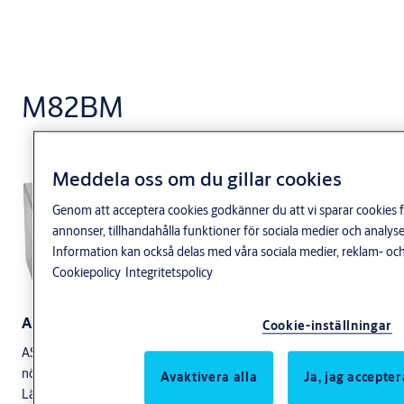
M82BM
Meddela oss om du gillar cookies
Genom att acceptera cookies godkänner du att vi sparar cookies f
annonser, tillhandahålla funktioner för sociala medier och anal
Information kan också delas med våra sociala medier, reklam- och
Cookiepolicy
Integritetspolicy
Användningsområde
Cookie-inställningar
ASSA ABLOY dörrmagneter är främst avsedda för att låsa dörrar i
nödutrymningsvägar.
Avaktivera alla
Ja, jag accepter
Lämpliga platser kan vara nödutrymningsdörrar i industrier,