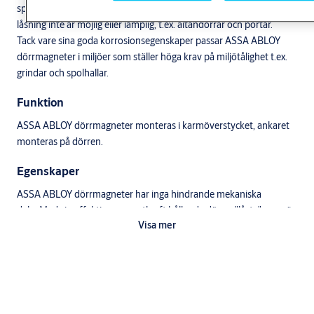
sporthallar, varuhus, högfrekventa dörrar samt där annan elektrisk
låsning inte är möjlig eller lämplig, t.ex. altandörrar och portar.
Tack vare sina goda korrosionsegenskaper passar ASSA ABLOY
dörrmagneter i miljöer som ställer höga krav på miljötålighet t.ex.
grindar och spolhallar.
Funktion
ASSA ABLOY dörrmagneter monteras i karmöverstycket, ankaret
monteras på dörren.
Egenskaper
ASSA ABLOY dörrmagneter har inga hindrande mekaniska
delar.Med sin effektiva magnetkraft håller de dörrar "låsta", men är
Visa mer
ändå snabbt och säkert öppningsbara vid utrymning genom att
kretsen bryts via brandlarm eller nödöppningsknappar.
ASSA ABLOY dörrmagneter är skyddade mot sabotage såsom lack,
sprayfärg eller slagmärken på kontaktytorna och är utrustade med
indikering att magneten är låst och säkrad.
ASSA ABLOY dörrmagneter är tillverkade av rostfritt stål och