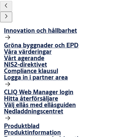
Innovation och hållbarhet
Gröna byggnader och EPD
Våra värderingar
Vårt agerande
NIS2-direktivet
Compliance klausul
Logga in i partner area
CLIQ Web Manager login
Hitta återförsäljare
Välj ellås med ellåsguiden
Nedladdningscentret
Produktblad
Produktinformation