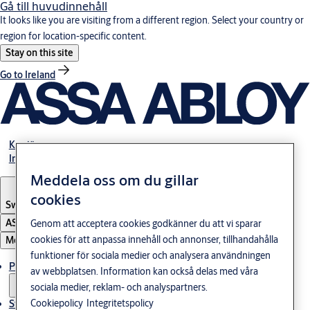
Gå till huvudinnehåll
It looks like you are visiting from a different region. Select your country or
region for location-specific content.
Stay on this site
Go to Ireland
Karriär
Investerare
Meddela oss om du gillar
cookies
Sweden
·
Svenska
ASSA ABLOY Group
Genom att acceptera cookies godkänner du att vi sparar
cookies för att anpassa innehåll och annonser, tillhandahålla
Meny
funktioner för sociala medier och analysera användningen
Produkter och lösningar
av webbplatsen. Information kan också delas med våra
sociala medier, reklam- och analyspartners.
Cookiepolicy
Integritetspolicy
Stories