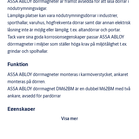
ASSA ABLOY dörrmagneter är främst avsedda för att låsa dörrar i
nödutrymningsvägar.
Lämpliga platser kan vara nödutrymningsdörrar i industrier,
sporthallar, varuhus, högfrekventa dörrar samt där annan elektrisk
låsning inte är möjlig eller lämplig, t.ex. altandörrar och portar.
Tack vare sina goda korrosionsegenskaper passar ASSA ABLOY
dörrmagneter i miljöer som ställer höga krav på miljötålighet t.ex.
grindar och spolhallar.
Funktion
ASSA ABLOY dörrmagneter monteras i karmöverstycket, ankaret
monteras på dörren.
ASSA ABLOY dörrmagnet DM62BM är en dubbel M62BM med två
ankare, avsedd för pardörrar
Egenskaper
Visa mer
ASSA ABLOY dörrmagneter har inga hindrande mekaniska
delar.Med sin effektiva magnetkraft håller de dörrar "låsta", men är
ändå snabbt och säkert öppningsbara vid utrymning genom att