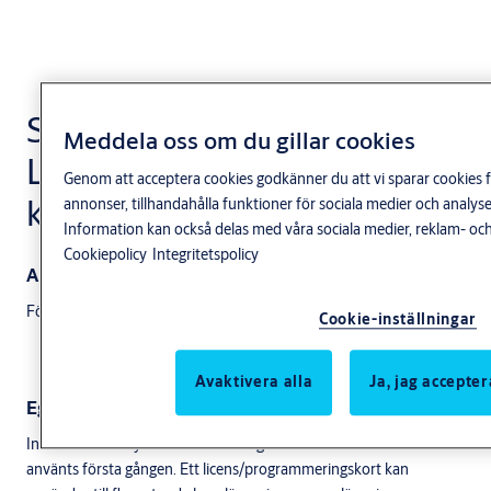
Smartair Solo
Meddela oss om du gillar cookies
Licens/programmerings
Genom att acceptera cookies godkänner du att vi sparar cookies f
kort
annonser, tillhandahålla funktioner för sociala medier och anal
Information kan också delas med våra sociala medier, reklam- och
Cookiepolicy
Integritetspolicy
Användningsområde
För programmering av SMARTair Solo läsare.
Cookie-inställningar
Avaktivera alla
Ja, jag accepter
Egenskaper
Innehåller unik systemlicens som lagras i läsaren när kortet
använts första gången. Ett licens/programmeringskort kan