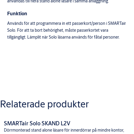
användas till flera stand alone läsare i samma anläggning.
Funktion
Används för att programmera in ett passerkort/person i SMARTair
Solo. För att ta bort behörighet, måste passerkortet vara
tillgängligt. Lämplit när Solo läsarna används för fåtal personer.
Nerladdningar
Relaterade produkter
Smartair Solo Standard Programmeringsmanual
SMARTair Solo SKAND L2V
Dörrmonterad stand alone läsare för innerdörrar på mindre kontor,