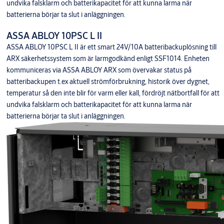
undvika falsklarm och batterikapacitet för att kunna larma när
batterierna börjar ta slut i anläggningen.
ASSA ABLOY 10PSC L II
ASSA ABLOY 10PSC L II är ett smart 24V/10A batteribackuplösning till
ARX säkerhetssystem som är larmgodkänd enligt SSF1014. Enheten
kommuniceras via ASSA ABLOY ARX som övervakar status på
batteribackupen t.ex aktuell strömförbrukning, historik över dygnet,
temperatur så den inte blir för varm eller kall, fördröjt nätbortfall för att
undvika falsklarm och batterikapacitet för att kunna larma när
batterierna börjar ta slut i anläggningen.