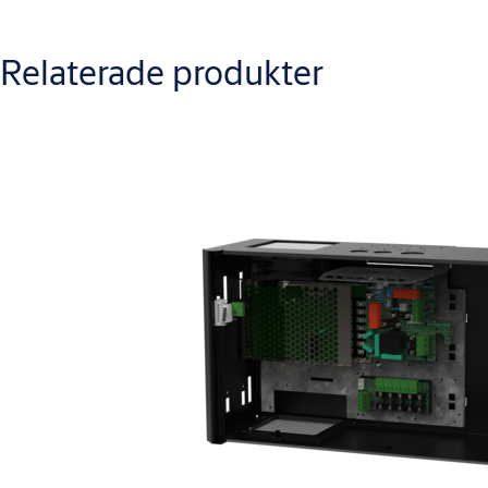
M4878.2512 - Produktblad ASSA ABLOY 5PSC S II
Relaterade produkter
Varianter
Produkt
Produkt-ID
ASSA ABLOY 5PSC S II
S55299305265