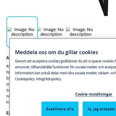
Meddela oss om du gillar cookies
Användningsområde
Genom att acceptera cookies godkänner du att vi sparar cookies f
ASSA ABLOY 5PSC S II är ett 24V/5A smart batteribackuplösning
annonser, tillhandahålla funktioner för sociala medier och anal
för ARX Säkerhetssystem som är larmgodkänd enligt SSF1014.
Information kan också delas med våra sociala medier, reklam- och
Enheten kommuniceras via ASSA ABLOY ARX som övervakar
Cookiepolicy
Integritetspolicy
status på batteribackupen t.ex aktuell strömförbrukning, historik
över dygnet, temperatur så den inte blir för varm eller kall, fördröjt
Cookie-inställningar
nätbortfall för att undvika falsklarm och batterikapacitet för att
kunna larma när batterierna börjar ta slut i anläggningen.
Avaktivera alla
Ja, jag accepter
Egenskaper