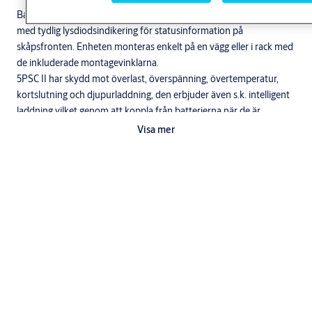
Batteribackupen har en välbeprövad design i svartlackerad plåt
med tydlig lysdiodsindikering för statusinformation på
skåpsfronten. Enheten monteras enkelt på en vägg eller i rack med
de inkluderade montagevinklarna.
5PSC II har skydd mot överlast, överspänning, övertemperatur,
kortslutning och djupurladdning, den erbjuder även s.k. intelligent
laddning vilket genom att koppla från batterierna när de är
fulladdade och sedan periodiskt ladda batterierna kan förlänga
Visa mer
livslängden på batteriet med upp till 50%.
Funktion
ASSA ABLOY 5PSC II kopplas till ARX via RS485 till 9016III MIO6-6
eller 9016III MIO-Slave. 9016 MIO6-6 eller 9016III MIO-Slave kan
hantera upp till åtta stycken batteribackuper på slinga. I ARX är det
sedan lätt att programmera enheten och kräver inga
ingångslicenser.
Nerladdningar
ASSA ABLOY 5PSC II har plats för upp till 2 st 14Ah batterier.