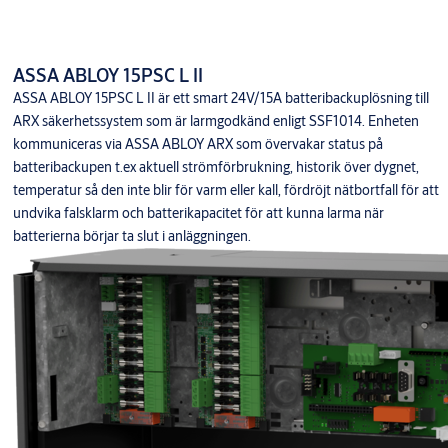
ASSA ABLOY 15PSC L II
ASSA ABLOY 15PSC L II är ett smart 24V/15A batteribackuplösning till
ARX säkerhetssystem som är larmgodkänd enligt SSF1014. Enheten
kommuniceras via ASSA ABLOY ARX som övervakar status på
batteribackupen t.ex aktuell strömförbrukning, historik över dygnet,
temperatur så den inte blir för varm eller kall, fördröjt nätbortfall för att
undvika falsklarm och batterikapacitet för att kunna larma när
batterierna börjar ta slut i anläggningen.