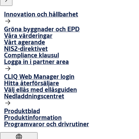
Innovation och hållbarhet
Gröna byggnader och EPD
Våra värderingar
Vårt agerande
NIS2-direktivet
Compliance klausul
Logga in i partner area
CLIQ Web Manager login
Hitta återförsäljare
Välj ellås med ellåsguiden
Nedladdningscentret
Produktblad
Produktinformation
Programvaror och drivrutiner