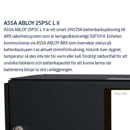
ASSA ABLOY 25PSC L II
ASSA ABLOY 25PSC L II är ett smart 24V/25A batteribackuplösning till
ARX säkerhetssystem som är larmgodkänd enligt SSF1014. Enheten
kommuniceras via ASSA ABLOY ARX som övervakar status på
batteribackupen t.ex aktuell strömförbrukning, historik över dygnet,
temperatur så den inte blir för varm eller kall, fördröjt nätbortfall för att
undvika falsklarm och batterikapacitet för att kunna larma när
batterierna börjar ta slut i anläggningen.