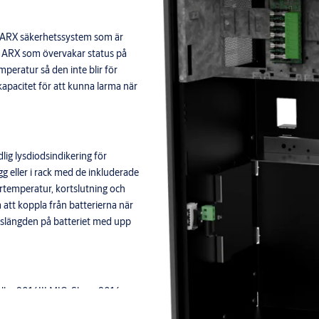
l ARX säkerhetssystem som är
ARX som övervakar status på
mperatur så den inte blir för
ikapacitet för att kunna larma när
lig lysdiodsindikering för
 eller i rack med de inkluderade
rtemperatur, kortslutning och
 att koppla från batterierna när
ivslängden på batteriet med upp
ller 9016III MIO-Slave. 9016
ibackuper på slinga. I ARX är det