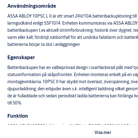
Användningsområde
ASSA ABLOY 10PSC L II är ett smart 24V/10A batteribackuplösning til
larmgodkänd enligt SSF1014. Enheten kommuniceras via ASSA ABLOY 
batteribackupen t.ex aktuell strömförbrukning, historik över dygnet, te
varm eller kall, fördröjt nätbortfall för att undvika falsklarm och batter
batterierna börjar ta slut i anläggningen.
Egenskaper
Batteribackupen har en välbeprövad design i svartlackerad plåt med tyd
statusinformation på skåpsfronten. Enheten monteras enkelt på en vägg
montagevinklarna. 10PSC II har skydd mot överlast, överspänning, öve
djupurladdning, den erbjuder även s.k. intelligent laddning vilket genom
de är fulladdade och sedan periodiskt ladda batterierna kan förlänga l
till 50%.
Funktion
ASSA ABLOY 10PSC L II kopplas till ARX via RS485 till 9016III MIO6-6 e
Visa mer
MIO6-6 eller 9016III MIO-Slave kan hantera upp till åtta stycken batter