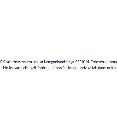
l ARX säkerhetssystem som är larmgodkänd enligt SSF1014. Enheten kommu
blir för varm eller kall, fördröjt nätbortfall för att undvika falsklarm och ba