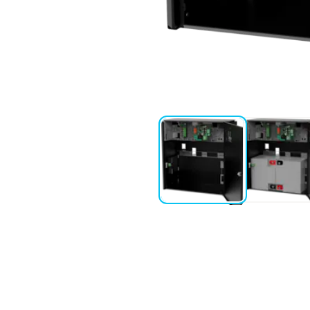
kan vid behov kompletteras med
r nätaggregatet och kopplas
atterier.