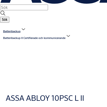
Sök
Batteribackup
Batteribackup II Certifierade och kommunicerande
ASSA ABLOY 10PSC L II