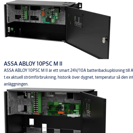
ASSA ABLOY 10PSC M II
ASSA ABLOY 10PSC M II är ett smart 24V/10A batteribackuplösning til
t.ex aktuell strömförbrukning, historik över dygnet, temperatur så den inte 
anläggningen.