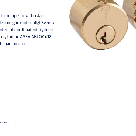
ill exempel privatbostad,
ie som godkänts enligt Svensk
internationellt patentskyddad
ch cylindrar. ASSA ABLOY d12
ch manipulation.
ndrar.