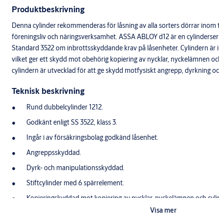
Produktbeskrivning
Denna cylinder rekommenderas för låsning av alla sorters dörrar inom t
föreningsliv och näringsverksamhet. ASSA ABLOY d12 är en cylinderser
Standard 3522 om inbrottsskyddande krav på låsenheter. Cylindern är 
vilket ger ett skydd mot obehörig kopiering av nycklar, nyckelämnen o
cylindern är utvecklad för att ge skydd motfysiskt angrepp, dyrkning o
Teknisk beskrivning
Rund dubbelcylinder 1212.
Godkänt enligt SS 3522, klass 3.
Ingår i av försäkringsbolag godkänd låsenhet.
Angreppsskyddad.
Dyrk- och manipulationsskyddad.
Stiftcylinder med 6 spärrelement.
Kopieringskyddad mot kopiering av nycklar, nyckelämnen och cyli
Visa mer
För in- och utomhusklimat.