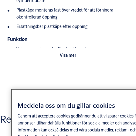
cylinderroddare
Plastkåpa monteras fast över vredet för att förhindra
okontrollerad öppning
Ersättningsbar plastkåpa efter öppning
Funktion
Vid öppning bryts alt. slås plastkåpan loss
Visa mer
Trasig plastkåpa indikerar om mekanisk öppning skett
Efter öppning återfjädrar vredet automatiskt
Meddela oss om du gillar cookies
Relaterade produkter
Genom att acceptera cookies godkänner du att vi sparar cookies f
Varianter
annonser, tillhandahålla funktioner för sociala medier och anal
Information kan också delas med våra sociala medier, reklam- och