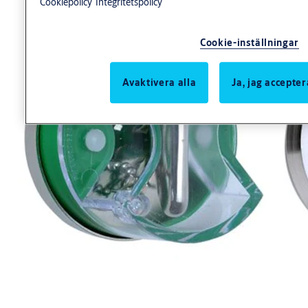
Cookiepolicy
Integritetspolicy
Produkt
Produkt-ID
Attribut
UTRYMNINGSBEHÖR 8362
Ytbehandling:
807322000002
KPL
002
Cookie-inställningar
Avaktivera alla
Ja, jag accepter