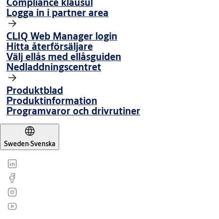
Compliance klausul
Logga in i partner area
CLIQ Web Manager login
Hitta återförsäljare
Välj ellås med ellåsguiden
Nedladdningscentret
Produktblad
Produktinformation
Programvaror och drivrutiner
Sweden
·
Svenska