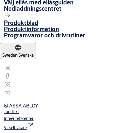
Välj ellås med ellåsguiden
Nedladdningscentret
Produktblad
Produktinformation
Programvaror och drivrutiner
Sweden
·
Svenska
© ASSA ABLOY
Juridiskt
Integritetscenter
Visselblåsare