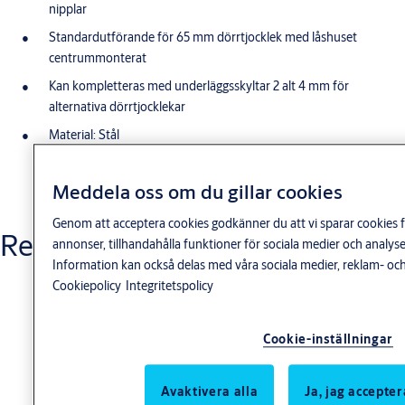
nipplar
Standardutförande för 65 mm dörrtjocklek med låshuset
centrummonterat
Kan kompletteras med underläggsskyltar 2 alt 4 mm för
alternativa dörrtjocklekar
Material: Stål
Ytbehandling: Blank krom
Visa mer
Meddela oss om du gillar cookies
Rekommenderas ej till dörr i utrymningsväg
Genom att acceptera cookies godkänner du att vi sparar cookies f
Funktion
Relaterade produkter
annonser, tillhandahålla funktioner för sociala medier och anal
Vid öppning vrids alt slås plastkåpan loss
Information kan också delas med våra sociala medier, reklam- och
Cookiepolicy
Integritetspolicy
Cookie-inställningar
Avaktivera alla
Ja, jag accepter