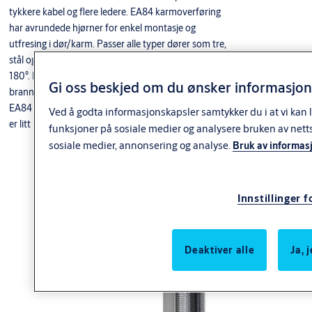
tykkere kabel og flere ledere. EA84 karmoverføring
har avrundede hjørner for enkel montasje og
utfresing i dør/karm. Passer alle typer dører som tre,
stål og aluminiums dører. Åpningsvinkel på maks
180°. EA84 karmoverføring har gjennomgått
Gi oss beskjed om du ønsker informasjons
branntester og er godkjent opp til E/EI120.
EA84 har samme lengde som sine forgjengere, men
Ved å godta informasjonskapsler samtykker du i at vi kan l
er litt bredere og litt dypere.
funksjoner på sosiale medier og analysere bruken av net
sosiale medier, annonsering og analyse.
Bruk av informas
Innstillinger 
Deaktiver alle
Ja, 