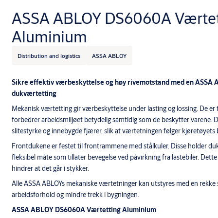
ASSA ABLOY DS6060A Værtet
Aluminium
Distribution and logistics
ASSA ABLOY
Sikre effektiv værbeskyttelse og høy rivemotstand med en ASS
dukværtetting
Mekanisk værtetting gir værbeskyttelse under lasting og lossing. De er t
forbedrer arbeidsmiljøet betydelig samtidig som de beskytter varene. 
slitestyrke og innebygde fjærer, slik at værtetningen følger kjøretøyets 
Frontdukene er festet til frontrammene med stålkuler. Disse holder du
fleksibel måte som tillater bevegelse ved påvirkning fra lastebiler. Dett
hindrer at det går i stykker.
Alle ASSA ABLOYs mekaniske værtetninger kan utstyres med en rekke s
arbeidsforhold og mindre trekk i bygningen.
ASSA ABLOY DS6060A Værtetting Aluminium