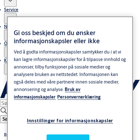
Service
Nyheter & artikler
Gi oss beskjed om du ønsker
informasjonskapsler eller ikke
Om ASSA ABLOY Norway
Ved å godta informasjonskapsler samtykker du i at vi
kan lagre informasjonskapsler for å tilpasse innhold og
Kontakt oss
annonser, tilby funksjoner på sosiale medier og
analysere bruken av nettstedet. Informasjonen kan
også deles med våre partnere innen sosiale medier,
annonsering og analyse.
Bruk av
informasjonskapsler
Personvernerklæring
Søk
Innstillinger for informasjonskapsler
Brannklassifiserte løsninger