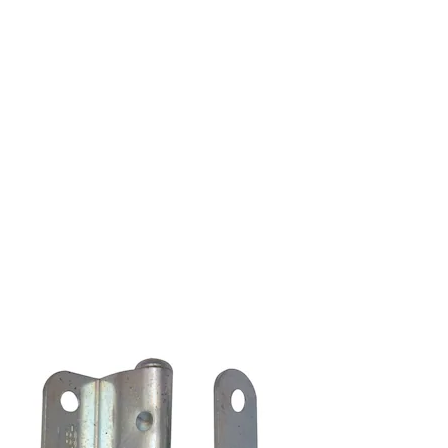
.pdf
Varianter
Produkt
Produkt-I
HENGSEL HE3248-110 LØFTE RGALV
936154
HE3248 HENGSEL HE3248-110 LØFTE LGALV
4688671050
3248-110 LØFTEH. R DØRD. EP HV
4688699000
HENGSEL 3248-110 R KARM GALV
4688689000
HENGSEL 3248-110 L KARM GALV
4688709000
3248-110 LØFTEH. L DØRD. GALV
4688719000
3248-110 LØFTEH. R DØRD. GALV
4688699000
3248-110 LØFTEH. L DØRD. EP HV
4688719000
HENGSEL 3248-110 R KARM MATT
468868900
HENGSEL 3248-110 L KARM MATT
468870900