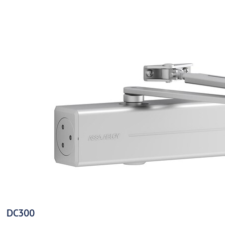
Produkt
Produkt-ID
DC200-----
DØRLUKKER DC200 2-4 SØLV
DEV1-
DC200-----
DØRLUKKER DC200 2-4 SVART
D9005
DC200-----
DØRLUKKER DC200 2-4 HVIT
D9016
DC200-----
DØRLUKKER DC200 2-4 BRUN
D8014
DC DØRLUKKER DC200 2-4 KOMPLETT
706140100170
SØLV, NY DESIGN OG FORPAKNING
DC300