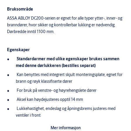
Bruksområde
ASSA ABLOY DC200-serien er egnet for alle typer ytter-, inner- og
branndører, hvor sikker og kontrollerbar lukking er nødvendig.
Dørbredde inntil 1100 mm.
Egenskaper
Standardarmer med ulike egenskaper brukes sammen
med denne dørlukkeren (bestilles separat)
Kan benyttes med integrert skjult monteringsplate, egnet for
brann og røyk klassifiserte dører
For bruk på venstre- og høyrehengslete dører
Aksel kan høydejusteres opptil 14 mm
Lukkehastighet, endeslag og åpningsbrems justeres med
ventiler i front
Kan benyttes på dører for brann- og røykbeskyttelse
Mer informasjon