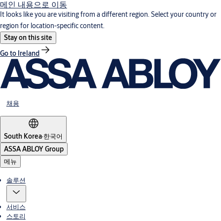
메인 내용으로 이동
It looks like you are visiting from a different region. Select your country or
region for location-specific content.
Stay on this site
Go to Ireland
채용
South Korea
·
한국어
ASSA ABLOY Group
메뉴
솔루션
서비스
스토리