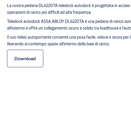
La nostra pedana DL6220TA teledock autodock è progettata in acciaio S
operazioni di carico più difficili ad alta frequenza.
Teledock autodock ASSA ABLOY DL6220TA è una pedana di carico autop
all'esterno e offre un collegamento sicuro e solido tra loadhouse e l'au
Il suo telaio autoportante consente una posa facile, veloce e sicura p
liberando al contempo spazio all'interno della baia di carico.
Download