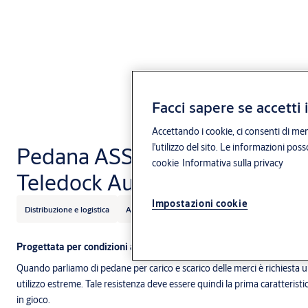
Facci sapere se accetti 
Accettando i cookie, ci consenti di mem
l'utilizzo del sito. Le informazioni pos
Pedana ASSA ABLOY DL6220
cookie
Informativa sulla privacy
Teledock Autodock
Impostazioni cookie
Distribuzione e logistica
ASSA ABLOY
Progettata per condizioni ambientali estreme
Quando parliamo di pedane per carico e scarico delle merci è richiesta u
utilizzo estreme. Tale resistenza deve essere quindi la prima caratteristi
in gioco.