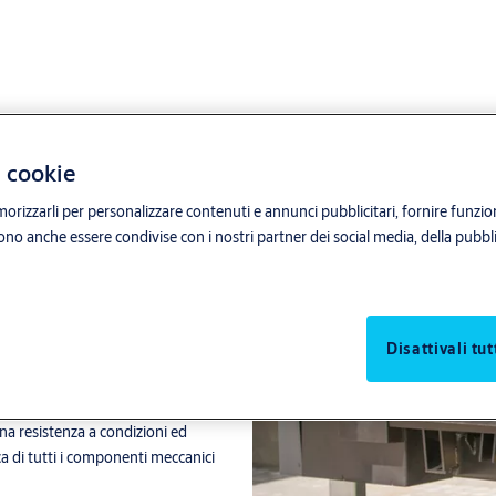
i cookie
orizzarli per personalizzare contenuti e annunci pubblicitari, fornire funzion
sono anche essere condivise con i nostri partner dei social media, della pubblic
TA
Disattivali tut
na resistenza a condizioni ed
ca di tutti i componenti meccanici