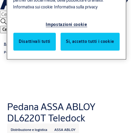
Informativa sui cookie
Informativa sulla privacy
Impostazioni cookie
Cerca
Disattivali tutti
Sì, accetto tutti i cookie
Baie di carico
Pedane di carico
Pedana ASSA ABLOY
DL6220T Teledock
Distribuzione e logistica
ASSA ABLOY