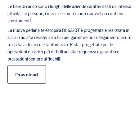
Le baie di carico sono i luoghi delle aziende caratterizzati da intensa
attività. Le persone, i mezzi e le merci sono coinvolti in continui
spostamenti.
La nuova pedana telescopica DL6220T è progettata e realizzata in
acciaio ad alta resistenza S355 per garantire un collegamento sicuro
tra la baia di carico e l'automezzo. E' stat progettata per le
operazioni di carico più difficili ad alta frequenza e garantisce
prestazioni sempre affidabili.
Download
Prova una nuova pedana che ti permetterà di aumentare
l'operatività e l'efficienza
La pedana DL6220T è predisposta per l'IoT, aprendo così una