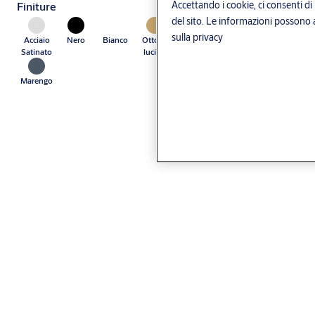
Accettando i cookie, ci consenti di 
Finiture
del sito. Le informazioni possono a
sulla privacy
Acciaio
Nero
Bianco
Ottone
Ottone
Cromo
Cromo
Satinato
lucido
satinato
satinato
Marengo