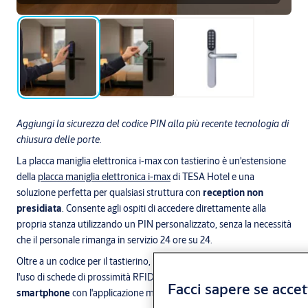
Aggiungi la sicurezza del codice PIN alla più recente tecnologia di
chiusura delle porte.
La placca maniglia elettronica i-max con tastierino è un'estensione
della
placca maniglia elettronica i-max
di TESA Hotel e una
soluzione perfetta per qualsiasi struttura con
reception non
presidiata
. Consente agli ospiti di accedere direttamente alla
propria stanza utilizzando un PIN personalizzato, senza la necessità
che il personale rimanga in servizio 24 ore su 24.
Oltre a un codice per il tastierino, questa placca maniglia consente
l'uso di schede di prossimità RFID e
l'apertura tramite
Facci sapere se accett
™
smartphone
con l'applicazione mobile
Openow
.