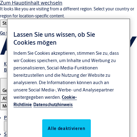
Zum Hauptinhalt wechseln
It looks like you are visiting from a different region. Select your country or
region for location-specific content.
Stay on this site
Go to Ireland
Lassen Sie uns wissen, ob Sie
Cookies mögen
Indem Sie Cookies akzeptieren, stimmen Sie zu, dass
wir Cookies speichern, um Inhalte und Werbung zu
Kundenportal Login
personalisieren, Social-Media-Funktionen
Blog
bereitzustellen und die Nutzung der Website zu
analysieren. Die Informationen können auch an
unsere Social Media-, Werbe- und Analysepartner
Germany
·
Deutsch
weitergegeben werden.
Cookie-
ASSA ABLOY Group
Richtlinie
Datenschutzhinweis
Menü
Produkte & Sicherheitslösungen
Alle deaktivieren
Service & Downloads