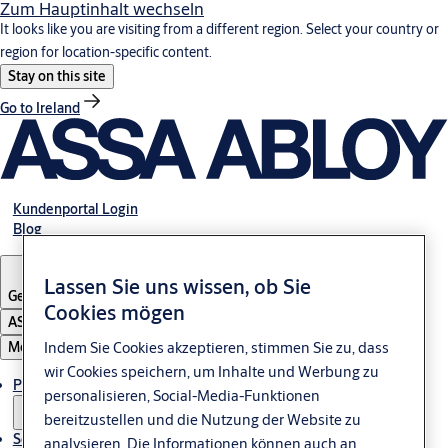
Zum Hauptinhalt wechseln
It looks like you are visiting from a different region. Select your country or
region for location-specific content.
Stay on this site
Go to Ireland
Kundenportal Login
Blog
Lassen Sie uns wissen, ob Sie
Germany
·
Deutsch
Cookies mögen
ASSA ABLOY Group
Menü
Indem Sie Cookies akzeptieren, stimmen Sie zu, dass
wir Cookies speichern, um Inhalte und Werbung zu
Produkte & Sicherheitslösungen
personalisieren, Social-Media-Funktionen
bereitzustellen und die Nutzung der Website zu
Service & Downloads
analysieren. Die Informationen können auch an