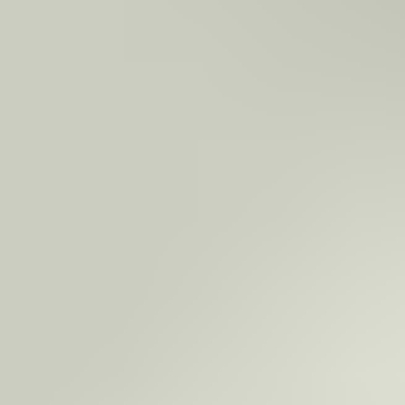
ASSA ABLOY hat maßgeschneiderte Sicherheitslösungen im
Angebot, die speziell auf die Bedürfnisse von medizinischen
Einrichtungen zugeschnitten sind. Dazu zählen auch
Seniorenheime und Kurkliniken.
Unsere beiden Lösungen
eCLIQ
und
ePED
bilden die Grundlage
für ein modernes Sicherheitskonzept im Gesundheitswesen.