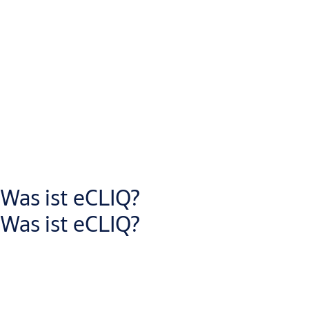
eCLIQ ist ein rein elektronisches Schließsystem, das
hohe
Sicherheit
mit
einfacher Verwaltung
kombiniert. Dank
moderner AES-Verschlüsselung, VdS- und DIN-Zertifizierung
Was ist eCLIQ?
sowie wartungsfreien Zylindern schützt es zuverlässig vor
Was ist eCLIQ?
Manipulation und Angriffen. Die robusten, wasserdichten
Schlüssel sind ideal für den anspruchsvollen Klinikalltag.
Mit eCLIQ können Sie die Zutrittsrechte im Krankenhaus flexibel
steuern und jederzeit an veränderte Abläufe anpassen. Mit
unserer Sicherheitslösung können Sie neben Schleusen, Laboren