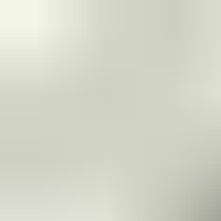
vermeiden
Infektionskontrolle:
Reduzierung von Infektionsrisiken durch
gesteuerte Bewegungsströme, besonders in
Hochrisikobereichen
Notfallmanagement:
verlässliche Konzepte für
Evakuierungen, Brände oder sicherheitsrelevante Vorfälle
Mit den richtigen Schließ- und Zutrittslösungen können Sie Ihr
Krankenhaus zuverlässig schützen und typische RIsiken
minimieren.