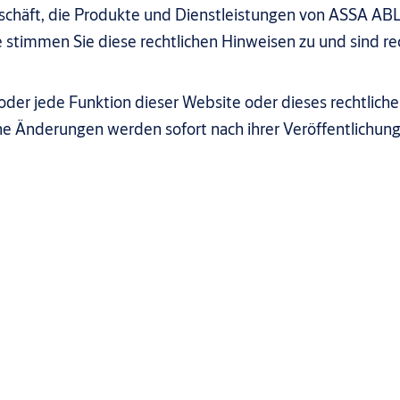
schäft, die Produkte und Dienstleistungen von ASSA ABL
 stimmen Sie diese rechtlichen Hinweisen zu und sind rec
oder jede Funktion dieser Website oder dieses rechtlich
che Änderungen werden sofort nach ihrer Veröffentlichun
und Zugänglichkeit unserer Website und unserer digitalen Dienst
ist es, ein inklusives digitales Erlebnis zu schaffen. Dazu entw
stützung an.