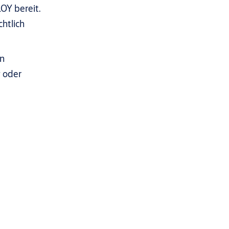
OY bereit.
htlich
en
g oder
e gemäß den geltenden Gesetzen und den international
ickeln wir zugängliche Inhalte und Funktionen, gehen umgehend