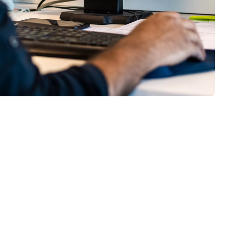
exible Aperio-Zutrittskontrollplattform ist schnell und sicher,
®
en für die Online- und Offline-Integration, darunter MIFARE