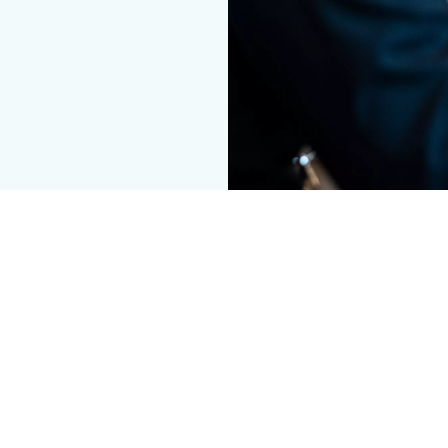
e an einer Vielzahl von Türen aufzurüsten. Die leistungsstarke, fl
gration entscheiden.
n, Sicherheitssystemen und den verschiedensten RFID-Technologi