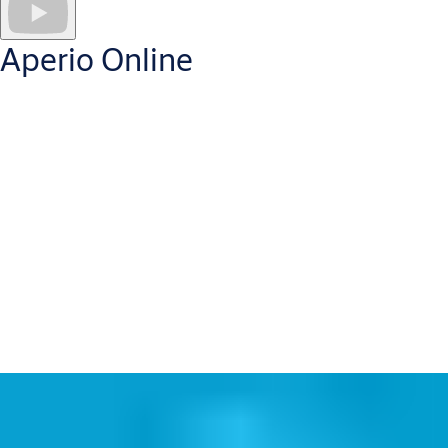
™
®
®
Classic/Plus, DESFire
, Seos
und LEGIC
.
Aperio unterstützt die Multi-Faktor-Authentifizierung und kann 
Aperio Online
Durch die hohe Kompatibilität von Aperio ist die Online Integ
Aperio Online Integrationen bieten
Kommunikation mit Systeme
Integration haben Sie die komplette Kontrolle über den Zutritt 
Bei der Online Integration verbinden sich die Aperio Schlösse
Online IP Hub
(bis zu 16 Türen per Hub) und
RS485 Hub
(bis z
Aperio Online Schlösser sind kompatibel mit
allen Standard-R
Berechtigungsnachweisen für den Fall eines Kommunikationsausf