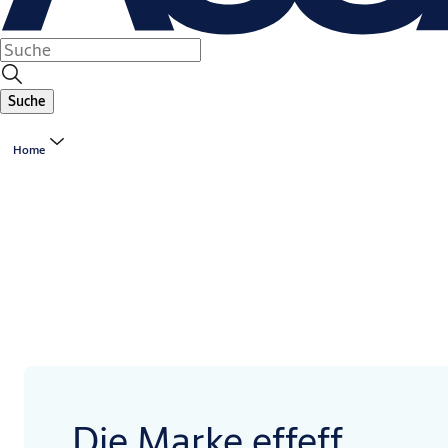
Suche
Home
Die Marke effeff