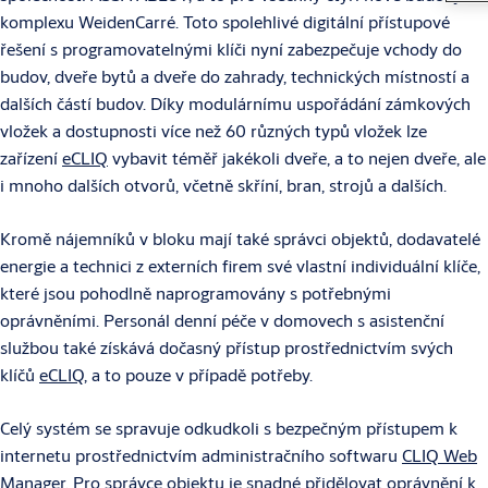
komplexu WeidenCarré. Toto spolehlivé digitální přístupové
řešení s programovatelnými klíči nyní zabezpečuje vchody do
budov, dveře bytů a dveře do zahrady, technických místností a
dalších částí budov. Díky modulárnímu uspořádání zámkových
vložek a dostupnosti více než 60 různých typů vložek lze
zařízení
eCLIQ
vybavit téměř jakékoli dveře, a to nejen dveře, ale
i mnoho dalších otvorů, včetně skříní, bran, strojů a dalších.
Kromě nájemníků v bloku mají také správci objektů, dodavatelé
energie a technici z externích firem své vlastní individuální klíče,
které jsou pohodlně naprogramovány s potřebnými
oprávněními. Personál denní péče v domovech s asistenční
službou také získává dočasný přístup prostřednictvím svých
klíčů
eCLIQ
, a to pouze v případě potřeby.
Celý systém se spravuje odkudkoli s bezpečným přístupem k
internetu prostřednictvím administračního softwaru
CLIQ Web
Manager
. Pro správce objektu je snadné přidělovat oprávnění k