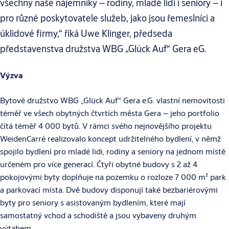
všechny naše nájemníky – rodiny, mladé lidi i seniory – i
pro různé poskytovatele služeb, jako jsou řemeslníci a
úklidové firmy,“ říká Uwe Klinger, předseda
představenstva družstva WBG „Glück Auf“ Gera eG.
Výzva
Bytové družstvo WBG „Glück Auf“ Gera e.G. vlastní nemovitosti
téměř ve všech obytných čtvrtích města Gera – jeho portfolio
čítá téměř 4 000 bytů. V rámci svého nejnovějšího projektu
WeidenCarré realizovalo koncept udržitelného bydlení, v němž
spojilo bydlení pro mladé lidi, rodiny a seniory na jednom místě
určeném pro více generací. Čtyři obytné budovy s 2 až 4
pokojovými byty doplňuje na pozemku o rozloze 7 000 m² park
a parkovací místa. Dvě budovy disponují také bezbariérovými
byty pro seniory s asistovaným bydlením, které mají
samostatný vchod a schodiště a jsou vybaveny druhým
výtahem.