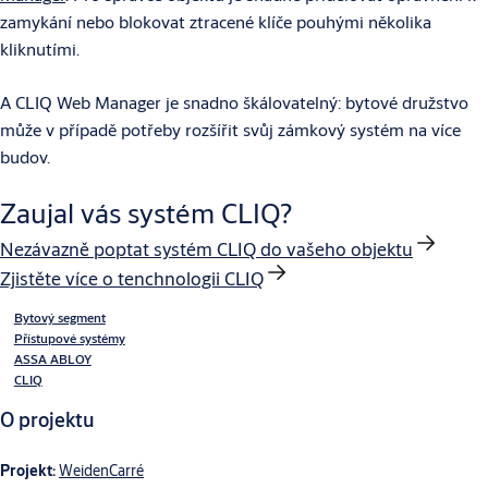
zamykání nebo blokovat ztracené klíče pouhými několika
kliknutími.
A CLIQ Web Manager je snadno škálovatelný: bytové družstvo
může v případě potřeby rozšířit svůj zámkový systém na více
budov.
Zaujal vás systém CLIQ?
Nezávazně poptat systém CLIQ do vašeho objektu
Zjistěte více o tenchnologii CLIQ
Bytový segment
Přístupové systémy
ASSA ABLOY
CLIQ
O projektu
Projekt:
WeidenCarré