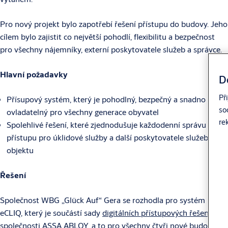
Pro nový projekt bylo zapotřebí řešení přístupu do budovy. Jeho
cílem bylo zajistit co největší pohodlí, flexibilitu a bezpečnost
pro všechny nájemníky, externí poskytovatele služeb a správce.
Hlavní požadavky
D
Př
Přísupový systém, který je pohodlný, bezpečný a snadno
so
ovladatelný pro všechny generace obyvatel
re
Spolehlivé řešení, které zjednodušuje každodenní správu
přístupu pro úklidové služby a další poskytovatele služeb v
objektu
Řešení
Společnost WBG „Glück Auf“ Gera se rozhodla pro systém
eCLIQ, který je součástí sady
digitálních přístupových řešení
od
společnosti ASSA ABLOY, a to pro všechny čtyři nové budovy v