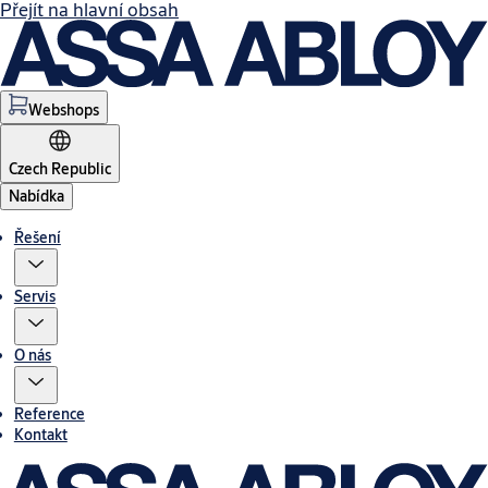
Přejít na hlavní obsah
Webshops
Czech Republic
Nabídka
Řešení
Servis
O nás
Reference
Kontakt