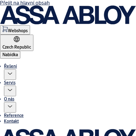
Přejít na hlavní obsah
Webshops
Czech Republic
Nabídka
Řešení
Servis
O nás
Reference
Kontakt