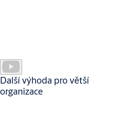
Administrátoři mohou snadno spravovat každý
programovatelný klíč a uživatele, vytvářet individuální
přístupové plány pro osoby i dveře a generovat auditní záznamy
z událostí.
Reporting & Analytics
přináší srozumitelná data v přehledném
vizuálním formátu, takže správa systému je rychlá, efektivní a
uživatelsky příjemná.
Další výhoda pro větší
organizace