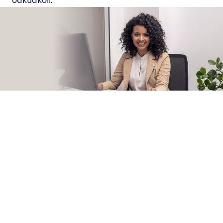
®
Spravujte CLIQ
bezpečně v cloudu – odkudkoliv a kdykoliv
Díky softwaru
CLIQ Web Manager
máte správu přístupového
systému plně pod kontrolou prostřednictvím běžného
webového prohlížeče.