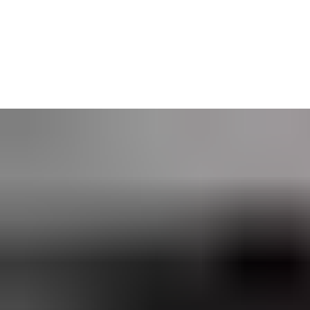
®
CLIQ
Web Manager
je ideální volbou pro podniky a instituce,
které potřebují řídit bezpečnost napříč více lokalitami. Díky
uživatelsky přívětivému rozhraní podporuje širokou škálu
pracovních postupů a nabízí síťové řešení správy přístupů na
míru.
Systém je dostupný jako
samostatně hostované řešení
nebo v
moderní podobě
ASSA ABLOY Software as a Service (SaaS)
–
vy si vyberete, co nejlépe vyhovuje vašim potřebám.