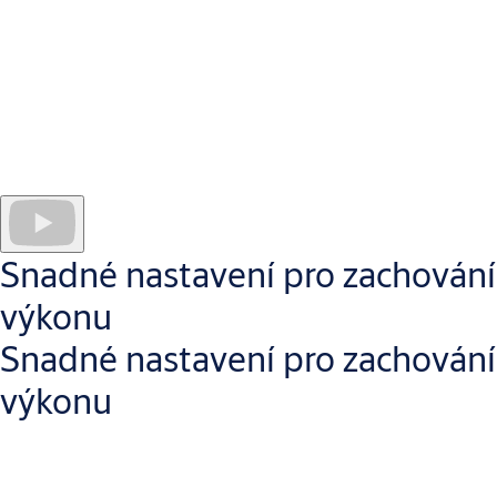
Drážkované vřeteno s
výškovým nastavením
až 14 mm nabízí
flexibilitu a kompenzuje chyby při montáži.
Standardně dodávané
šrouby Torx
zajišťují větší odolnost a
umožňují více úprav během instalace i v budoucnu.
Vrtací šablony a
přehledná videa
dále pomáhají montážníkům
rychleji namontovat dveřní zavírače ASSA ABLOY.
Snadné nastavení pro zachování
výkonu
Snadné nastavení pro zachování
výkonu