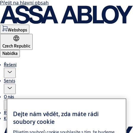
Přejít na hlavní obsah
Webshops
Czech Republic
Nabídka
Řešení
Servis
O nás
Dejte nám vědět, zda máte rádi
Reference
Kontakt
soubory cookie
Přijetím souborů cookie souhlasíte s tím, že budeme