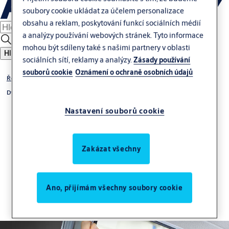
soubory cookie ukládat za účelem personalizace
obsahu a reklam, poskytování funkcí sociálních médií
a analýzy používání webových stránek. Tyto informace
mohou být sdíleny také s našimi partnery v oblasti
Hledat
sociálních sítí, reklamy a analýzy.
Zásady používání
souborů cookie
Oznámení o ochraně osobních údajů
Řešení a aplikace
Dveřní zavírače
Nastavení souborů cookie
Zakázat všechny
Instalace a údržba
Ano, přijímám všechny soubory cookie
Zefektivnění instalace.
Ušetřete čas a peníze na údržbu a modernizaci.