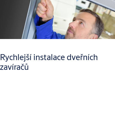
Rychlejší instalace dveřních
zavíračů
Symetrická vačková konstrukce umožňuje, aby se každý zavírač
dveří Cam-Motion montoval do kterékoli ze
čtyř montážních
poloh
: na dveřní křídlo nebo rám, na tlačné nebo tažné straně.